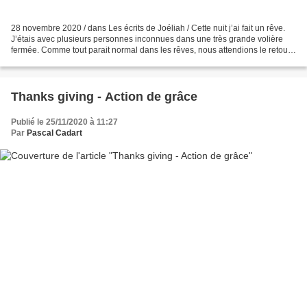
28 novembre 2020 / dans Les écrits de Joéliah / Cette nuit j’ai fait un rêve.
J’étais avec plusieurs personnes inconnues dans une très grande volière
fermée. Comme tout parait normal dans les rêves, nous attendions le retour
d’un aigle qui devait venir...
Thanks giving - Action de grâce
Publié le 25/11/2020 à 11:27
Par
Pascal Cadart