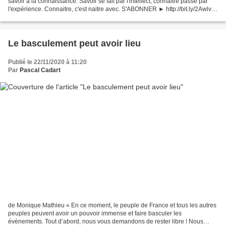
savoir à la connaissance. Savoir se fait par l'intellect, connaitre passe par
l'expérience. Connaitre, c'est naitre avec. S'ABONNER ► http://bit.ly/2Awlvzg
NOUS SOUTENIR ► http://bit.ly/2ySDa7L...
Le basculement peut avoir lieu
Publié le 22/11/2020 à 11:20
Par
Pascal Cadart
de Monique Mathieu « En ce moment, le peuple de France et tous les autres
peuples peuvent avoir un pouvoir immense et faire basculer les
évènements. Tout d’abord, nous vous demandons de rester libre ! Nous