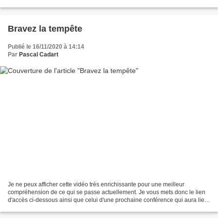
l’avons dit mille fois mais c’est tellement,...
Bravez la tempête
Publié le 16/11/2020 à 14:14
Par
Pascal Cadart
Je ne peux afficher cette vidéo très enrichissante pour une meilleur
compréhension de ce qui se passe actuellement. Je vous mets donc le lien
d'accès ci-dessous ainsi que celui d'une prochaine conférence qui aura lieu
le jeudi 19 novembre. Web-conférence...