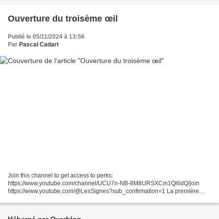
Ouverture du troisème œil
Publié le 05/11/2024 à 13:56
Par
Pascal Cadart
Join this channel to get access to perks:
https://www.youtube.com/channel/UCU7n-NB-8M8URSXCm1Ql6dQ/join
https://www.youtube.com/@LesSignes?sub_confirmation=1 La première
partie de la vidéo est très intéressante, la seconde est juste une projection
de...