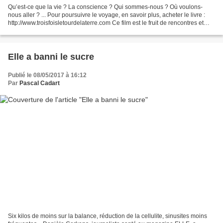
Qu’est-ce que la vie ? La conscience ? Qui sommes-nous ? Où voulons-
nous aller ? ... Pour poursuivre le voyage, en savoir plus, acheter le livre :
http://www.troisfoisletourdelaterre.com Ce film est le fruit de rencontres et
d’un travail collectif autour...
Elle a banni le sucre
Publié le 08/05/2017 à 16:12
Par
Pascal Cadart
Six kilos de moins sur la balance, réduction de la cellulite, sinusites moins