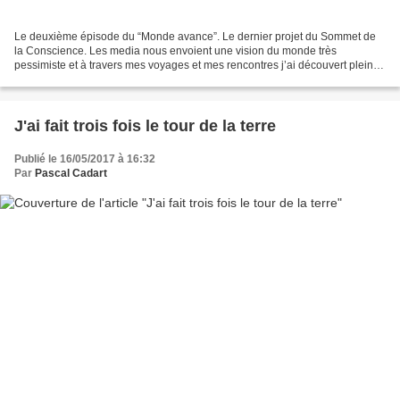
Le deuxième épisode du “Monde avance”. Le dernier projet du Sommet de
la Conscience. Les media nous envoient une vision du monde très
pessimiste et à travers mes voyages et mes rencontres j’ai découvert plein
d’initiatives qui portent la semence d’un...
J'ai fait trois fois le tour de la terre
Publié le 16/05/2017 à 16:32
Par
Pascal Cadart