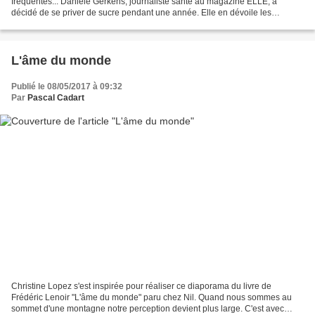
fréquentes... Danièle Gerkens, journaliste santé au magazine ELLE, a
décidé de se priver de sucre pendant une année. Elle en dévoile les
bénéfices dans un livre. Six kilos de...
L'âme du monde
Publié le 08/05/2017 à 09:32
Par
Pascal Cadart
Christine Lopez s'est inspirée pour réaliser ce diaporama du livre de
Frédéric Lenoir "L'âme du monde" paru chez Nil. Quand nous sommes au
sommet d'une montagne notre perception devient plus large. C'est avec