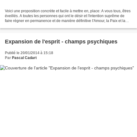
Voici une proposition concrète et facile à mettre en, place: A vous tous, êtres
éveillés. A toutes les personnes qui ont le désir et l'intention suprême de
faire régner en permanence et de manière définitive l'Amour, la Paix et la
Joie, Afin d'aider notre...
Expansion de l'esprit - champs psychiques
Publié le 20/01/2014 à 15:18
Par
Pascal Cadart