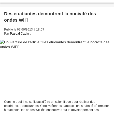
sentez. 2) Passez...
Des étudiantes démontrent la nocivité des
ondes WiFi
Publié le 07/09/2013 à 18:07
Par
Pascal Cadart
Comme quoi il ne suffit pas d’être un scientifique pour réaliser des
expériences concluantes. Cinq lycéennes danoises ont souhaité déterminer
à quel point les ondes Wifi étaient nocives sur le développement des
végétaux. On vous laisse découvrir le résultat...