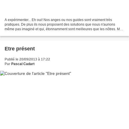
A expérimenter... Eh oui! Nos anges ou nos guides sont vraiment très
pratiques. De plus ils nous proposent des solutions que nous n'aurions
même pas imaginé et qui, étonnamment sont meilleures que les nôtres. Mais
cela ne plait pas toujours à mon petit...
Etre présent
Publié le 20/09/2013 à 17:22
Par
Pascal Cadart