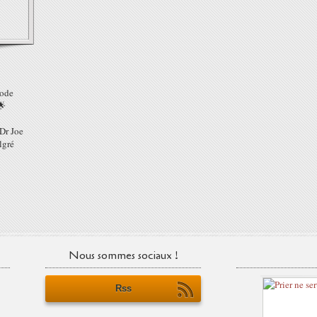
hode
🌟
 Dr Joe
lgré
Nous sommes sociaux !
Rss