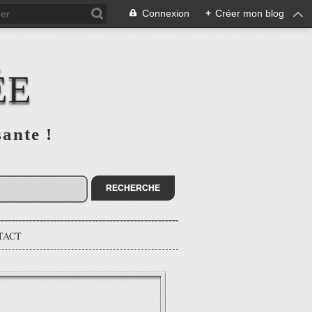
Connexion
+
Créer mon blog
ÉE
sante !
TACT