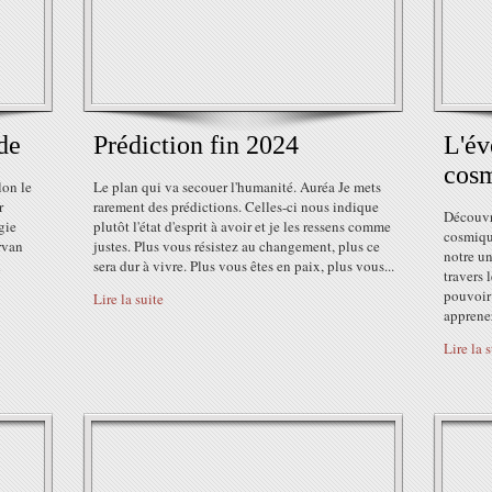
de
Prédiction fin 2024
L'év
cos
lon le
Le plan qui va secouer l'humanité. Auréa Je mets
r
rarement des prédictions. Celles-ci nous indique
Découvre
gie
plutôt l'état d'esprit à avoir et je les ressens comme
cosmique
rvan
justes. Plus vous résistez au changement, plus ce
notre un
sera dur à vivre. Plus vous êtes en paix, plus vous...
travers 
pouvoir 
Lire la suite
apprenez
Lire la 