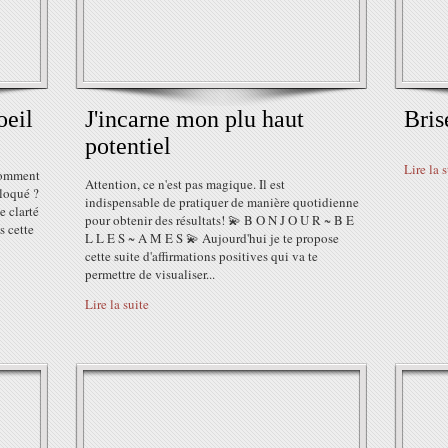
oeil
J'incarne mon plu haut
Bris
potentiel
Lire la 
Comment
Attention, ce n'est pas magique. Il est
bloqué ?
indispensable de pratiquer de manière quotidienne
 clarté
pour obtenir des résultats! 💫 B O N J O U R ~ B E
s cette
L L E S ~ A M E S 💫 Aujourd'hui je te propose
cette suite d'affirmations positives qui va te
permettre de visualiser...
Lire la suite