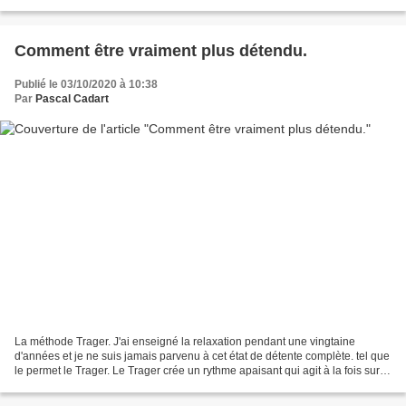
Comment être vraiment plus détendu.
Publié le 03/10/2020 à 10:38
Par
Pascal Cadart
La méthode Trager. J'ai enseigné la relaxation pendant une vingtaine
d'années et je ne suis jamais parvenu à cet état de détente complète. tel que
le permet le Trager. Le Trager crée un rythme apaisant qui agit à la fois sur le
corps, le système nerveux...