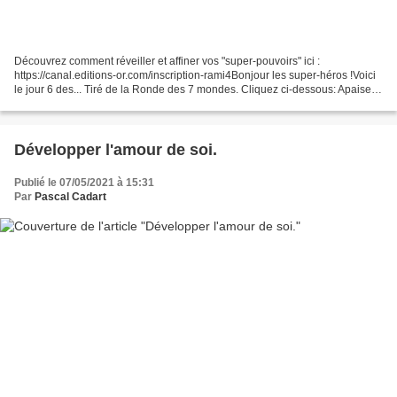
Découvrez comment réveiller et affiner vos "super-pouvoirs" ici :
https://canal.editions-or.com/inscription-rami4Bonjour les super-héros !Voici
le jour 6 des... Tiré de la Ronde des 7 mondes. Cliquez ci-dessous: Apaisez
les émotions et les yoyos énergétiques...
Développer l'amour de soi.
Publié le 07/05/2021 à 15:31
Par
Pascal Cadart