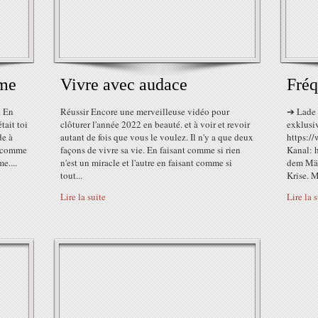
mme
Vivre avec audace
Fréq
. En
Réussir Encore une merveilleuse vidéo pour
➔ Lade 
tait toi
clôturer l'année 2022 en beauté. et à voir et revoir
exklusi
de à
autant de fois que vous le voulez. Il n'y a que deux
https:/
s comme
façons de vivre sa vie. En faisant comme si rien
Kanal: 
e....
n'est un miracle et l'autre en faisant comme si
dem Mär
tout...
Krise. M
Lire la suite
Lire la 