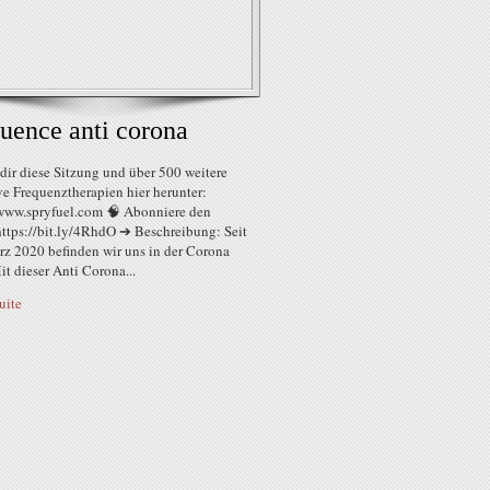
uence anti corona
dir diese Sitzung und über 500 weitere
ve Frequenztherapien hier herunter:
/www.spryfuel.com 🧠 Abonniere den
https://bit.ly/4RhdO ➔ Beschreibung: Seit
z 2020 befinden wir uns in der Corona
it dieser Anti Corona...
suite