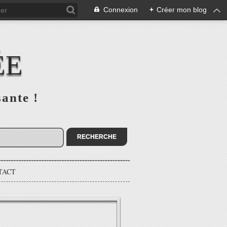
Connexion
+
Créer mon blog
ÉE
sante !
TACT