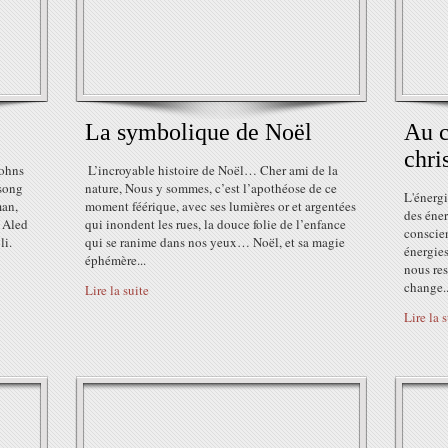
La symbolique de Noël
Au c
chri
Johns
️ L’incroyable histoire de Noël… Cher ami de la
song
nature, Nous y sommes, c’est l’apothéose de ce
L'énergi
an,
moment féérique, avec ses lumières or et argentées
des éner
y Aled
qui inondent les rues, la douce folie de l’enfance
conscien
li.
qui se ranime dans nos yeux… Noël, et sa magie
énergies
éphémère...
nous re
change..
Lire la suite
Lire la 