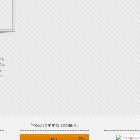
ns,
ère,
s
ir
Nous sommes sociaux !
Rss