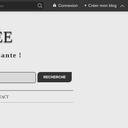
Connexion
+
Créer mon blog
ÉE
sante !
TACT