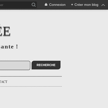
Connexion
+
Créer mon blog
ÉE
sante !
TACT