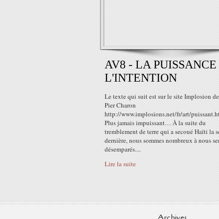
AV8 - LA PUISSANCE
L'INTENTION
Le texte qui suit est sur le site Implosion d
Pier Charon
http://www.implosions.net/fr/art/puissant.h
Plus jamais impuissant… À la suite du
tremblement de terre qui a secoué Haïti la 
dernière, nous sommes nombreux à nous sen
désemparés....
Lire la suite
Archives