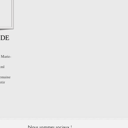
 DE
e Marie-
tml
semaine
tir
Nous sommes sociaux !