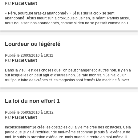
Par
Pascal Cadart
« Père, pourquoi m'as-tu abandonné? » Jésus sur la croix se sent
abandonné. Jésus meurt sur la croix, puis plus rien, le néant. Parfois aussi,
nous nous sentons abandonnés, comme si rien ne se passait comme nous
le voudrions. Tout va mal. Pourtant Jésus...
Lourdeur ou légéreté
Publié le 23/03/2010 à 19:11
Par
Pascal Cadart
Dans la vie, il est des choses que l'on peut changer et d'autres non. Il y en a
sur lesquelles on peut agir et d'autres non. Je rate mon train Je n'ai qu'un
œuf pour faire des crêpes et les magasins sont fermés Ma machine à laver
ne fonctionne plus Je...
La loi du non effort 1
Publié le 05/03/2010 à 18:12
Par
Pascal Cadart
Inconsciemment je crée les obstacles ou la vie me crée des obstacles. Cela
parce que je vis à l'extérieur de moi-même et comme je suis à l'extérieur de
moi, je subis la pression extérieure, mais quand je rentre en moi-même, il n'y