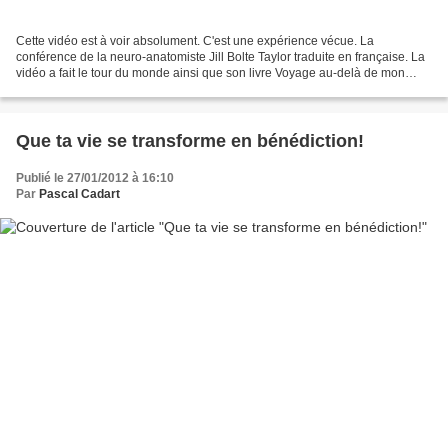
Cette vidéo est à voir absolument. C'est une expérience vécue. La
conférence de la neuro-anatomiste Jill Bolte Taylor traduite en française. La
vidéo a fait le tour du monde ainsi que son livre Voyage au-delà de mon
cerveau, Editions J.-C. Lattès). En...
Que ta vie se transforme en bénédiction!
Publié le 27/01/2012 à 16:10
Par
Pascal Cadart