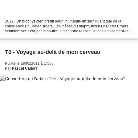
2012 : Un biophysicien prédit pour l’humanité un saut quantique de la
conscience Dr. Dieter Broers, Les thèses du biophysicien Dr Dieter Broers
semblent vous couper le souffle. Il met notre ressenti et nos agissements en
relation avec l’activité solaire...
T6 - Voyage au-delà de mon cerveau
Publié le 28/01/2012 à 17:50
Par
Pascal Cadart