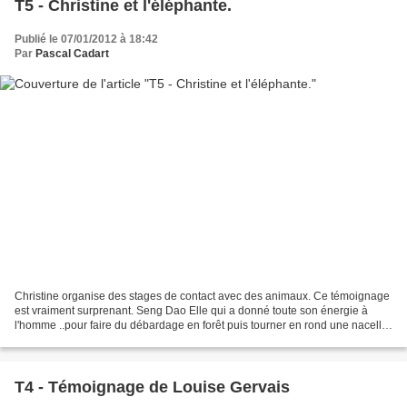
T5 - Christine et l'éléphante.
Publié le 07/01/2012 à 18:42
Par
Pascal Cadart
Christine organise des stages de contact avec des animaux. Ce témoignage
est vraiment surprenant. Seng Dao Elle qui a donné toute son énergie à
l'homme ..pour faire du débardage en forêt puis tourner en rond une nacelle
sur le dos dans des camps pour...
T4 - Témoignage de Louise Gervais