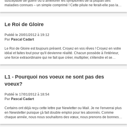
susceptible de guérir ou d’améliorer les symptômes de la plupart des
maladies connues – un simple comprimé ! Cette pilule ne ferait-elle pas la
une des bulletins de nouvelles partout dans...
Le Roi de Gloire
Publié le 20/01/2012 à 19:12
Par
Pascal Cadart
Le Roi de Gloire est toujours présent. Croyez en vos rêves ! Croyez en votre
idéal et faites tout pour qu'il devienne réalité. Chacun possède à l'intérieur,
une force extraordinaire qui ne fait que créer, multiplier, s'étendre et se
renouveler à l'infini....
L1 - Pourquoi nos voeux ne sont pas des
voeux?
Publié le 17/01/2012 à 18:54
Par
Pascal Cadart
Certains ont déjà reçu cette lettre par Newletter ou Mail. Je ne l'enverrai plus
en Newsletter puisque çà fait double emploi pour les abonnés. Comme
chaque année, nous nous souhaitons des vœux, nous prenons de bonnes
résolutions et puis « plouf ! », plus...