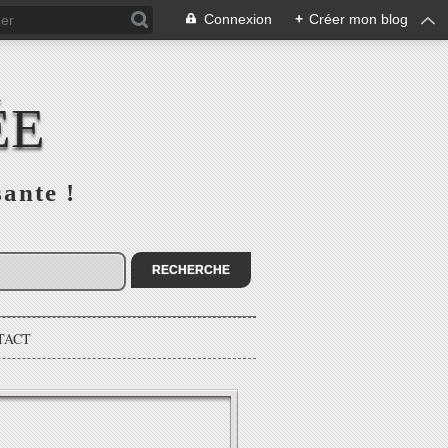
Connexion
+
Créer mon blog
ÉE
sante !
TACT