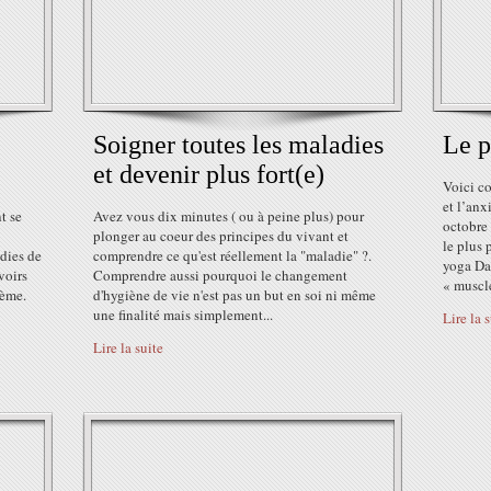
Soigner toutes les maladies
Le p
et devenir plus fort(e)
Voici c
et l’anx
t se
Avez vous dix minutes ( ou à peine plus) pour
octobre
plonger au coeur des principes du vivant et
le plus 
adies de
comprendre ce qu'est réellement la "maladie" ?.
yoga Da
voirs
Comprendre aussi pourquoi le changement
« muscle
lème.
d'hygiène de vie n'est pas un but en soi ni même
une finalité mais simplement...
Lire la 
Lire la suite