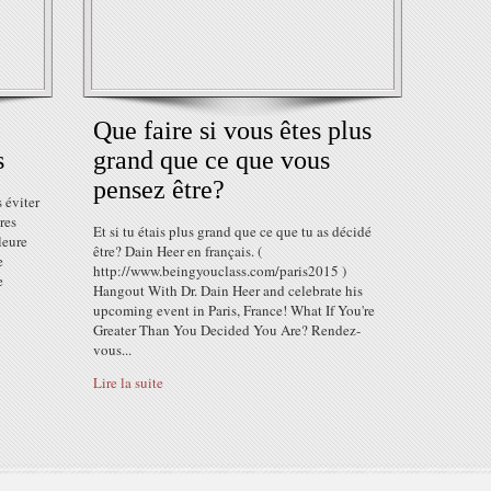
Que faire si vous êtes plus
s
grand que ce que vous
pensez être?
 éviter
res
Et si tu étais plus grand que ce que tu as décidé
leure
être? Dain Heer en français. (
e
http://www.beingyouclass.com/paris2015 )
e
Hangout With Dr. Dain Heer and celebrate his
upcoming event in Paris, France! What If You're
Greater Than You Decided You Are? Rendez-
vous...
Lire la suite