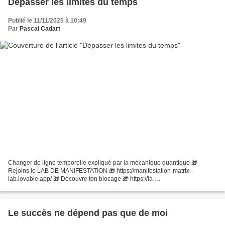
Dépasser les limites du temps
Publié le 11/11/2025 à 10:49
Par
Pascal Cadart
Changer de ligne temporelle expliqué par la mécanique quantique 🎁
Rejoins le LAB DE MANIFESTATION 🎁 https://manifestation-matrix-
lab.lovable.app/ 🎁 Découvre ton blocage 🎁 https://la-
source.typeform.com/ClarityCode ▬▬▬▬▬▬▬▬TRAVAILLER AVEC MOI
▬▬▬▬▬▬▬▬...
Le succès ne dépend pas que de moi