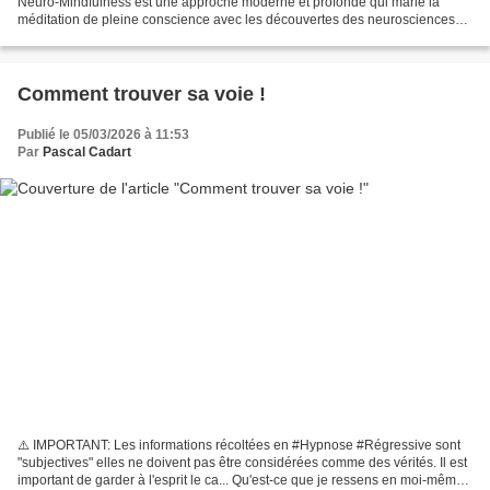
Neuro-Mindfulness est une approche moderne et profonde qui marie la
méditation de pleine conscience avec les découvertes des neurosciences
sur le fonctionnement du cerveau. Il...
Comment trouver sa voie !
Publié le 05/03/2026 à 11:53
Par
Pascal Cadart
⚠️ IMPORTANT: Les informations récoltées en #Hypnose #Régressive sont
"subjectives" elles ne doivent pas être considérées comme des vérités. Il est
important de garder à l'esprit le ca... Qu'est-ce que je ressens en moi-même?