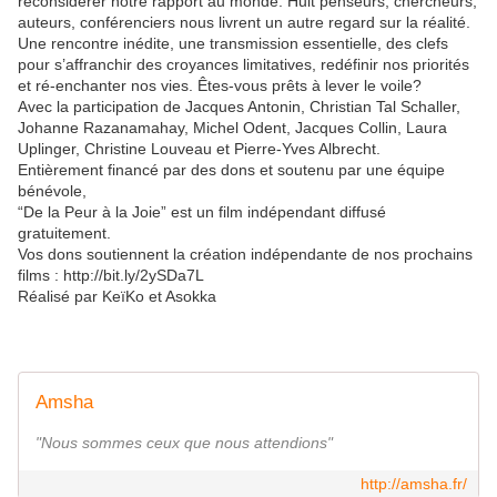
reconsidérer notre rapport au monde. Huit penseurs, chercheurs,
auteurs, conférenciers nous livrent un autre regard sur la réalité.
Une rencontre inédite, une transmission essentielle, des clefs
pour s’affranchir des croyances limitatives, redéfinir nos priorités
et ré-enchanter nos vies. Êtes-vous prêts à lever le voile?
Avec la participation de Jacques Antonin, Christian Tal Schaller,
Johanne Razanamahay, Michel Odent, Jacques Collin, Laura
Uplinger, Christine Louveau et Pierre-Yves Albrecht.
Entièrement financé par des dons et soutenu par une équipe
bénévole,
“De la Peur à la Joie” est un film indépendant diffusé
gratuitement.
Vos dons soutiennent la création indépendante de nos prochains
films : http://bit.ly/2ySDa7L
Réalisé par KeïKo et Asokka
Amsha
"Nous sommes ceux que nous attendions"
http://amsha.fr/