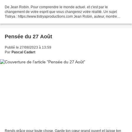
De Jean Robin. Pour comprendre le monde actuel. et c'est par le
changement de votre esprit que vous changerez votre réalité. Un sujet
Tistrya : https://www.tistryaproductions.com Jean Robin, auteur, montre
quelle était la vision de l'être humain par la...
Pensée du 27 Août
Publié le 27/08/2023 à 13:59
Par
Pascal Cadart
Rends grâce pour toute chose. Garde ton cœur grand ouvert et laisse ton