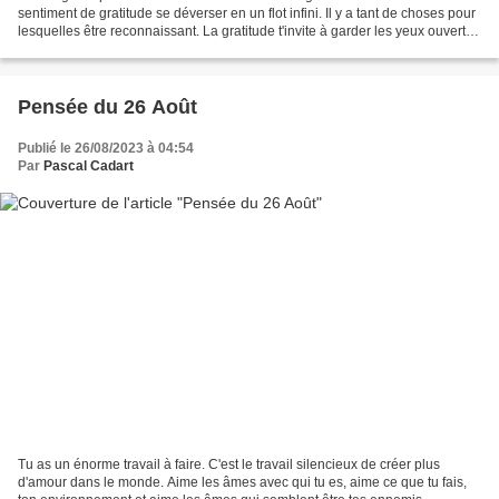
sentiment de gratitude se déverser en un flot infini. Il y a tant de choses pour
lesquelles être reconnaissant. La gratitude t'invite à garder les yeux ouverts
sur Moi et sur Mes...
Pensée du 26 Août
Publié le 26/08/2023 à 04:54
Par
Pascal Cadart
Tu as un énorme travail à faire. C'est le travail silencieux de créer plus
d'amour dans le monde. Aime les âmes avec qui tu es, aime ce que tu fais,