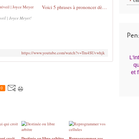
Uni
Voici 5 phrases à prononcer dès votre réveil | Joyce Meyer
veil | Joyce Meyer!
Pen
https://www.youtube.com/watch?v=Trn4SUvwhjk
L'i
qu
et 
0
qui croit
Destinée ou libre arbitre
Reprogrammer vos