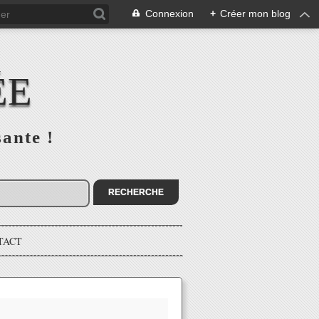
Connexion
+
Créer mon blog
ÉE
sante !
TACT