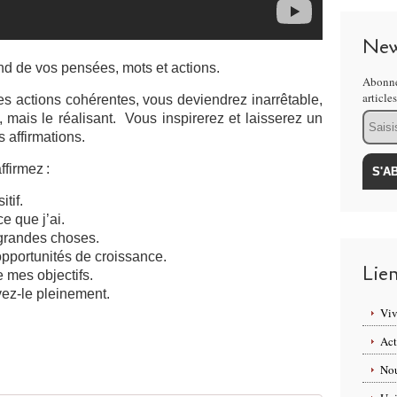
New
d de vos pensées, mots et actions.
Abonne
article
s actions cohérentes, vous deviendrez inarrêtable,
Email
mais le réalisant. Vous inspirerez et laisserez un
affirmations.
ffirmez :
tif.
e que j’ai.
 grandes choses.
pportunités de croissance.
Lie
e mes objectifs.
vez-le pleinement.
Viv
Act
Nou