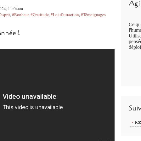
Agir
2024, 11:04am
'esprit
,
#Bonheur
,
#Gratitude
,
#Loi d'attraction
,
#Témoignages
Ce qui
l'huma
année !
Utilis
pensée
déploi
Sui
RS