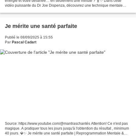
énergie et votre destinée… en seulement une minute ? 🧬✨ Dans cette
vidéo puissante du Dr Joe Dispenza, découvrez une technique mentale
révolutionnaire capable d’élever instantanément...
Je mérite une santé parfaite
Publié le 08/09/2025 à 15:55
Par
Pascal Cadart
Source: https://www.youtube.com/@mantraschantés Attention! Ce n'est pas
magique. A pratiquer tous les jours jusqu'à l'obtention du résultat , minimum
40 jours. 💎✨ Je mérite une santé parfaite | Reprogrammation Mentale &