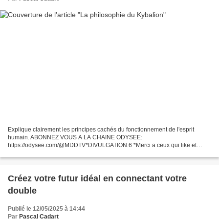
Explique clairement les principes cachés du fonctionnement de l'esprit
humain. ABONNEZ VOUS A LA CHAINE ODYSEE:
https://odysee.com/@MDDTV*DIVULGATION:6 *Merci a ceux qui like et
partage les vidéos* LE KYBALION LA PHILOSOPHIE HERMÉTIQUE VOIX
OFF GEORGE...
Créez votre futur idéal en connectant votre
double
Publié le 12/05/2025 à 14:44
Par
Pascal Cadart