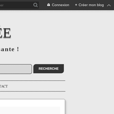
Connexion
+
Créer mon blog
ÉE
sante !
TACT