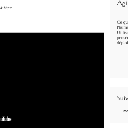
Agir
 14:56pm
Ce qui
l'huma
Utilis
pensée
déploi
Sui
RS