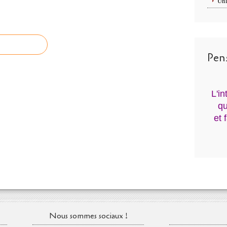
Uni
Pen
L'i
qu
et 
Nous sommes sociaux !