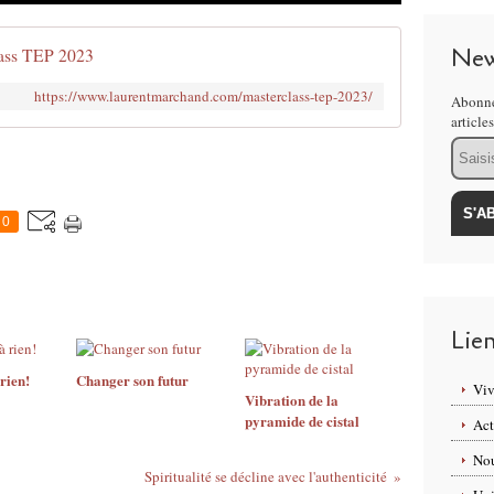
New
ass TEP 2023
https://www.laurentmarchand.com/masterclass-tep-2023/
Abonne
article
Email
0
Lie
 rien!
Changer son futur
Viv
Vibration de la
pyramide de cistal
Act
Nou
Spiritualité se décline avec l'authenticité