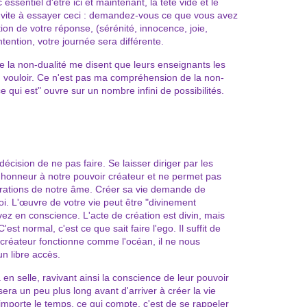
 essentiel d'être ici et maintenant, la tête vide et le
nvite à essayer ceci : demandez-vous ce que vous avez
tion de votre réponse, (sérénité, innocence, joie,
ntention, votre journée sera différente.
 la non-dualité me disent que leurs enseignants les
ien vouloir. Ce n'est pas ma compréhension de la non-
ce qui est" ouvre sur un nombre infini de possibilités.
 décision de ne pas faire. Se laisser diriger par les
as honneur à notre pouvoir créateur et ne permet pas
spirations de notre âme. Créer sa vie demande de
i. L'œuvre de votre vie peut être "divinement
ivez en conscience. L'acte de création est divin, mais
est normal, c'est ce que sait faire l'ego. Il suffit de
 créateur fonctionne comme l'océan, il ne nous
n libre accès.
 en selle, ravivant ainsi la conscience de leur pouvoir
sera un peu plus long avant d'arriver à créer la vie
importe le temps, ce qui compte, c'est de se rappeler