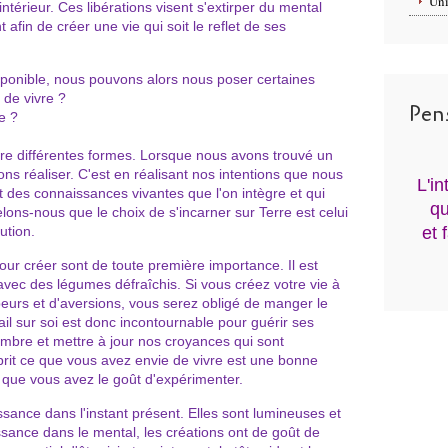
Uni
térieur. Ces libérations visent s'extirper du mental
 afin de créer une vie qui soit le reflet de ses
ponible, nous pouvons alors nous poser certaines
 de vivre ?
Pen
e ?
dre différentes formes. Lorsque nous avons trouvé un
ons réaliser. C'est en réalisant nos intentions que nous
L'i
t des connaissances vivantes que l'on intègre et qui
qu
lons-nous que le choix de s'incarner sur Terre est celui
ution.
et 
our créer sont de toute première importance. Il est
 avec des légumes défraîchis. Si vous créez votre vie à
peurs et d'aversions, vous serez obligé de manger le
ail sur soi est donc incontournable pour guérir ses
ombre et mettre à jour nos croyances qui sont
rit ce que vous avez envie de vivre est une bonne
e que vous avez le goût d'expérimenter.
ssance dans l'instant présent. Elles sont lumineuses et
ssance dans le mental, les créations ont de goût de