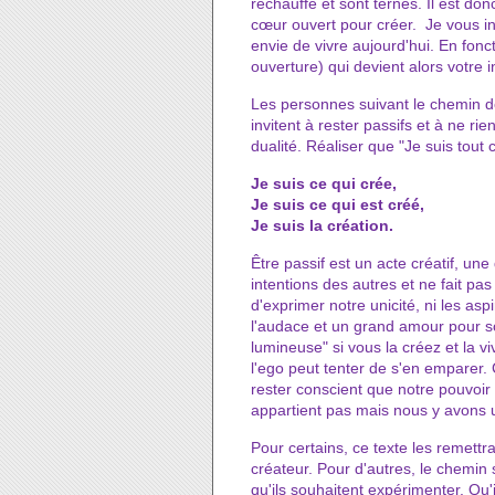
réchauffé et sont ternes. Il est donc
cœur ouvert pour créer. Je vous i
envie de vivre aujourd'hui. En fonc
ouverture) qui devient alors votre i
Les personnes suivant le chemin de
invitent à rester passifs et à ne r
dualité. Réaliser que "Je suis tout 
Je suis ce qui crée,
Je suis ce qui est créé,
Je suis la création.
Être passif est un acte créatif, une
intentions des autres et ne fait p
d'exprimer notre unicité, ni les a
l'audace et un grand amour pour so
lumineuse" si vous la créez et la v
l'ego peut tenter de s'en emparer. C'
rester conscient que notre pouvoir
appartient pas mais nous y avons u
Pour certains, ce texte les remettra
créateur. Pour d'autres, le chemin 
qu'ils souhaitent expérimenter. Qu'