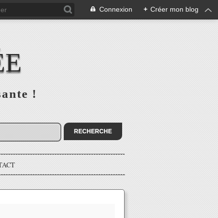
Connexion
+
Créer mon blog
ÉE
sante !
TACT