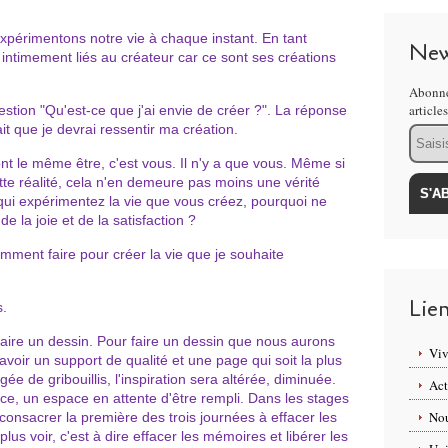
xpérimentons notre vie à chaque instant. En tant
New
ntimement liés au créateur car ce sont ses créations
Abonne
article
stion "Qu'est-ce que j'ai envie de créer ?". La réponse
t que je devrai ressentir ma création.
Email
nt le même être, c'est vous. Il n'y a que vous. Même si
tte réalité, cela n'en demeure pas moins une vérité
qui expérimentez la vie que vous créez, pourquoi ne
 la joie et de la satisfaction ?
omment faire pour créer la vie que je souhaite
Lie
s.
aire un dessin. Pour faire un dessin que nous aurons
Viv
avoir un support de qualité et une page qui soit la plus
gée de gribouillis, l'inspiration sera altérée, diminuée.
Act
pace, un espace en attente d'être rempli. Dans les stages
Nou
onsacrer la première des trois journées à effacer les
lus voir, c'est à dire effacer les mémoires et libérer les