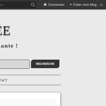
Connexion
+
Créer mon blog
ÉE
sante !
TACT