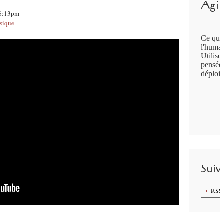
Agir
16:13pm
sique
Ce qui
l'huma
Utilis
pensée
déploi
Sui
RS