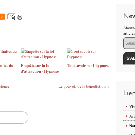
New
0
Abonne
article
Email
mites du
Enquête sur la loi
Tout savoir sur l'hypnose
d'attraction - Hypnose
cience
Le pouvoir de la bénédiction
Lie
Viv
Act
Nou