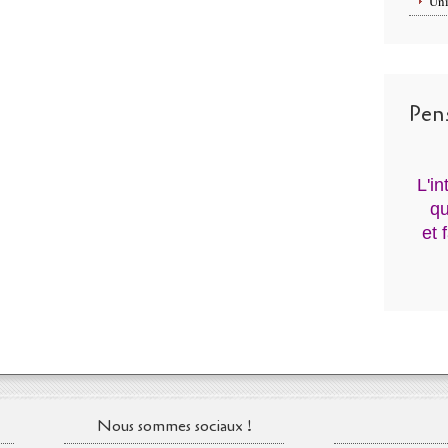
Uni
Pen
L'i
qu
et 
Nous sommes sociaux !