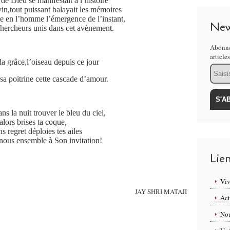
 de Dieu se manifestait à l’histoire
vin,tout puissant balayait les mémoires
e en l’homme l’émergence de l’instant,
New
chercheurs unis dans cet avènement.
Abonne
article
 la grâce,l’oiseau depuis ce jour
Email
sa poitrine cette cascade d’amour.
ans la nuit trouver le bleu du ciel,
alors brises ta coque,
ns regret déploies tes ailes
nous ensemble à Son invitation!
Lie
Viv
JAY SHRI MATAJI
Act
Nou