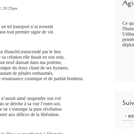
Agir
12, 20:25pm
Ce qui
un tel transport n’ai ressenti
l'huma
on tout premier signe de vie.
Utilis
pensée
déploi
r ébauché,transcendé par le lien
sa création elle tissait en son sein,
ut neuf dansait dans ma poitrine,
 rompre du doux chant de ses hymnes,
utant de pétales embaumés,
e renaissance cosmique et de parfait bonheur.
 n’aurait aimé suspendre son vol
Sui
is se dérobe à sa vue l’entre-sol,
e ne s’estompe la pure révélation
ner aux délices de la libération.
RS