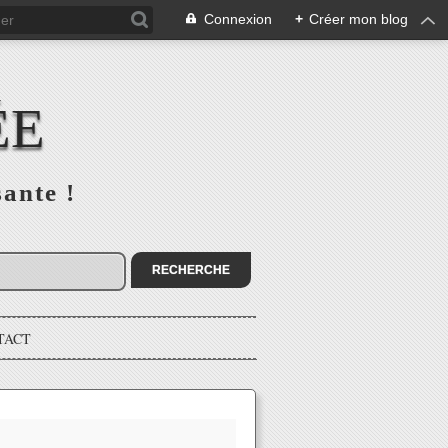
Connexion
+
Créer mon blog
ÉE
sante !
TACT