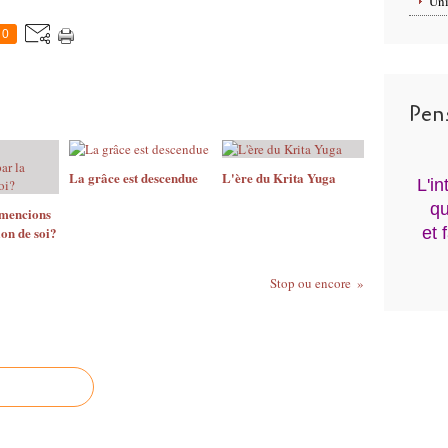
Uni
0
Pen
La grâce est descendue
L'ère du Krita Yuga
L'i
qu
mmencions
ion de soi?
et 
Stop ou encore