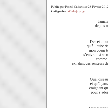
Publié par Pascal Cadart sur 28 Février 20
Catégories :
#Sahaja yoga
Jamais 
depuis m
De cet amou
qu’à l’aube de 
mon coeur to
s’enivrant à se
comme a
exhalant des senteurs d
Quel oiseau
et qu’à jama
craignant qu
pour s’adon