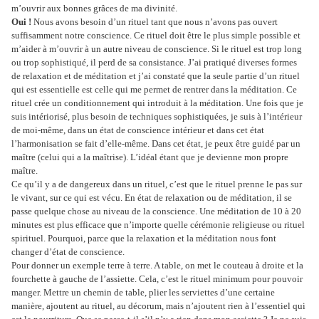
m’ouvrir aux bonnes grâces de ma divinité.
Oui !
Nous avons besoin d’un rituel tant que nous n’avons pas ouvert
suffisamment notre conscience. Ce rituel doit être le plus simple possible et
m’aider à m’ouvrir à un autre niveau de conscience. Si le rituel est trop long
ou trop sophistiqué, il perd de sa consistance. J’ai pratiqué diverses formes
de relaxation et de méditation et j’ai constaté que la seule partie d’un rituel
qui est essentielle est celle qui me permet de rentrer dans la méditation. Ce
rituel crée un conditionnement qui introduit à la méditation. Une fois que je
suis intériorisé, plus besoin de techniques sophistiquées, je suis à l’intérieur
de moi-même, dans un état de conscience intérieur et dans cet état
l’harmonisation se fait d’elle-même. Dans cet état, je peux être guidé par un
maître (celui qui a la maîtrise). L’idéal étant que je devienne mon propre
maître.
Ce qu’il y a de dangereux dans un rituel, c’est que le rituel prenne le pas sur
le vivant, sur ce qui est vécu. En état de relaxation ou de méditation, il se
passe quelque chose au niveau de la conscience. Une méditation de 10 à 20
minutes est plus efficace que n’importe quelle cérémonie religieuse ou rituel
spirituel. Pourquoi, parce que la relaxation et la méditation nous font
changer d’état de conscience.
Pour donner un exemple terre à terre. A table, on met le couteau à droite et la
fourchette à gauche de l’assiette. Cela, c’est le rituel minimum pour pouvoir
manger. Mettre un chemin de table, plier les serviettes d’une certaine
manière, ajoutent au rituel, au décorum, mais n’ajoutent rien à l’essentiel qui