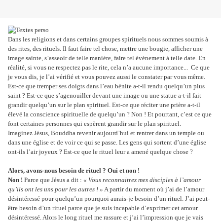
Dans les religions et dans certains groupes spirituels nous sommes soumis à
des rites, des rituels. Il faut faire tel chose, mettre une bougie, afficher une
image sainte, s’asseoir de telle manière, faire tel événement à telle date. En
réalité, si vous ne respectez pas le rite, cela n’a aucune importance... Ce que
je vous dis, je l’ai vérifié et vous pouvez aussi le constater par vous même.
Est-ce que tremper ses doigts dans l’eau bénite a-t-il rendu quelqu’un plus
saint ? Est-ce que s’agenouiller devant une image ou une statue a-t-il fait
grandir quelqu’un sur le plan spirituel. Est-ce que réciter une prière a-t-il
élevé la conscience spirituelle de quelqu’un ? Non ! Et pourtant, c’est ce que
font certaines personnes qui espèrent grandir sur le plan spirituel.
Imaginez Jésus, Bouddha revenir aujourd’hui et rentrer dans un temple ou
dans une église et de voir ce qui se passe. Les gens qui sortent d’une église
ont-ils l’air joyeux ? Est-ce que le rituel leur a amené quelque chose ?
Alors, avons-nous besoin de rituel ? Oui et non !
Non !
Parce que Jésus a dit :
« Vous reconnaitrez mes disciples à l’amour
qu’ils ont les uns pour les autres ! »
A partir du moment où j’ai de l’amour
désintéressé pour quelqu’un pourquoi aurais-je besoin d’un rituel. J’ai peut-
être besoin d’un rituel parce que je suis incapable d’exprimer cet amour
désintéressé. Alors le long rituel me rassure et j’ai l’impression que je vais