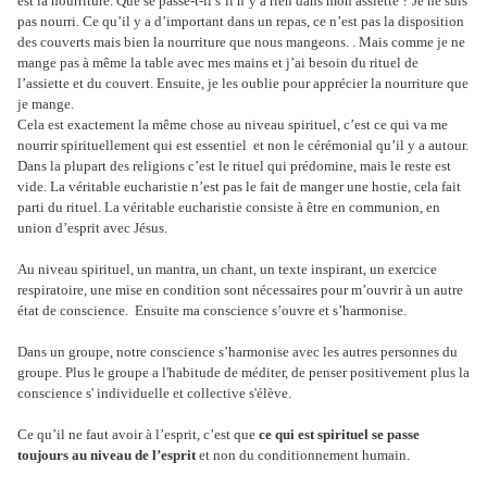
est la nourriture. Que se passe-t-il s’il n’y a rien dans mon assiette ? Je ne suis
pas nourri. Ce qu’il y a d’important dans un repas, ce n’est pas la disposition
des couverts mais bien la nourriture que nous mangeons. . Mais comme je ne
mange pas à même la table avec mes mains et j’ai besoin du rituel de
l’assiette et du couvert. Ensuite, je les oublie pour apprécier la nourriture que
je mange.
Cela est exactement la même chose au niveau spirituel, c’est ce qui va me
nourrir spirituellement qui est essentiel et non le cérémonial qu’il y a autour.
Dans la plupart des religions c’est le rituel qui prédomine, mais le reste est
vide. La véritable eucharistie n’est pas le fait de manger une hostie, cela fait
parti du rituel. La véritable eucharistie consiste à être en communion, en
union d’esprit avec Jésus.
Au niveau spirituel, un mantra, un chant, un texte inspirant, un exercice
respiratoire, une mise en condition sont nécessaires pour m’ouvrir à un autre
état de conscience. Ensuite ma conscience s’ouvre et s’harmonise.
Dans un groupe, notre conscience s’harmonise avec les autres personnes du
groupe. Plus le groupe a l'habitude de méditer, de penser positivement plus la
conscience s' individuelle et collective s'élève.
Ce qu’il ne faut avoir à l’esprit, c’est que
ce qui est spirituel se passe
toujours au niveau de l’esprit
et non du conditionnement humain.