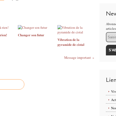
New
Abonne
article
Email
 rien!
Changer son futur
Vibration de la
pyramide de cistal
Message important
Lie
Viv
Act
Nou