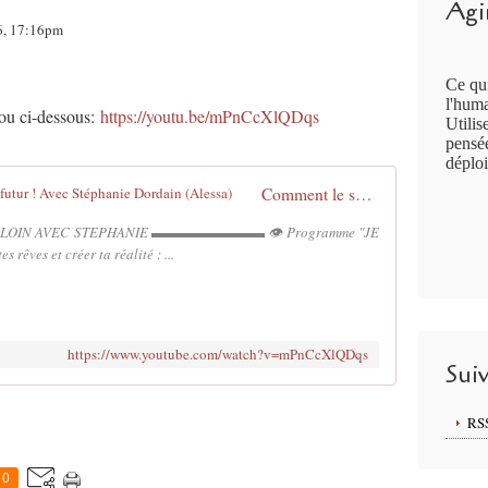
Agir
26, 17:16pm
Ce qui
l'huma
n ou ci-dessous:
https://youtu.be/mPnCcXlQDqs
Utilis
pensée
déploi
Comment le scripting a redessiné son futur ! Avec Stéphanie Dordain (Alessa)
IN AVEC STEPHANIE ▬▬▬▬▬▬▬▬ 👁️ Programme "JE
rêves et créer ta réalité : ...
https://www.youtube.com/watch?v=mPnCcXlQDqs
Sui
RS
0