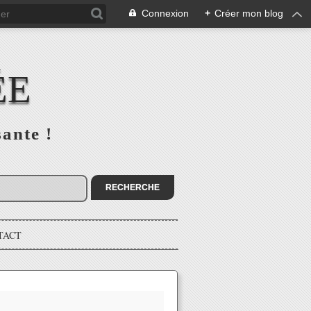
Connexion
+
Créer mon blog
ÉE
sante !
TACT