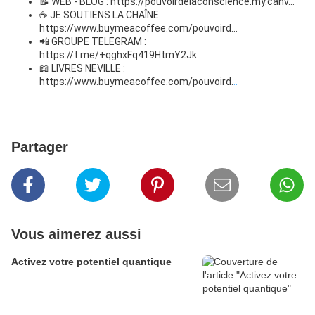
📝 WEB - BLOG : 
https://pouvoirdelaconscience.my.canv...
☕ JE SOUTIENS LA CHAÎNE : 
https://www.buymeacoffee.com/pouvoird...
📲 GROUPE TELEGRAM : 
https://t.me/+qghxFq419HtmY2Jk
📖 LIVRES NEVILLE : 
https://www.buymeacoffee.com/pouvoird.
..
Partager
Vous aimerez aussi
Activez votre potentiel quantique