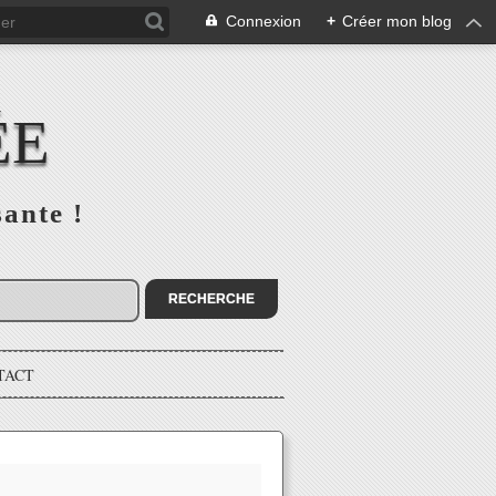
Connexion
+
Créer mon blog
ÉE
sante !
TACT