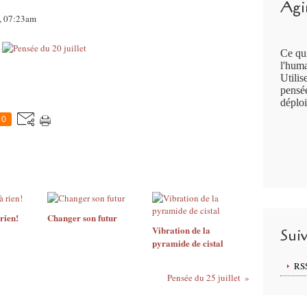
Agir
4, 07:23am
Ce qui
l'huma
Utilis
pensée
déploi
0
 rien!
Changer son futur
Vibration de la
Sui
pyramide de cistal
RS
Pensée du 25 juillet