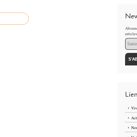
New
Abonne
article
Email
Lie
Viv
Act
Nou