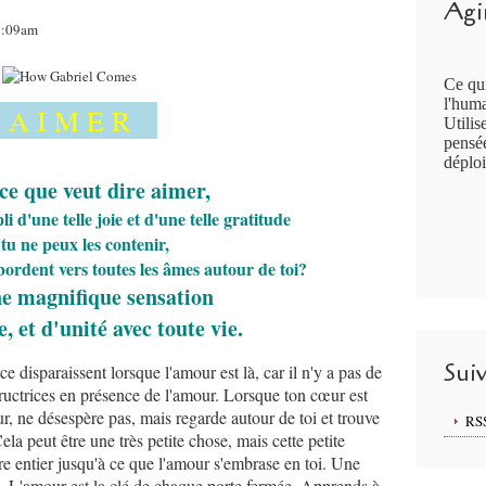
Agir
09:09am
Ce qui
l'huma
A I M E R
Utilis
pensée
déploi
 ce que veut dire aimer,
i d'une telle joie et d'une telle gratitude
tu ne peux les contenir,
ébordent vers toutes les âmes autour de toi?
ne magnifique sensation
, et d'unité avec toute vie.
Sui
ce disparaissent lorsque l'amour est là, car il n'y a pas de
tructrices en présence de l'amour. Lorsque ton cœur est
r, ne désespère pas, mais regarde autour de toi et trouve
RS
la peut être une très petite chose, mais cette petite
tre entier jusqu'à ce que l'amour s'embrase en toi. Une
te. L'amour est la clé de chaque porte fermée. Apprends à