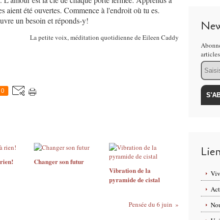
rtes aient été ouvertes. Commence à l'endroit où tu es.
uvre un besoin et réponds-y!
New
La petite voix, méditation quotidienne de Eileen Caddy
Abonne
article
Email
0
Lie
 rien!
Changer son futur
Vibration de la
Viv
pyramide de cistal
Act
Pensée du 6 juin
Nou