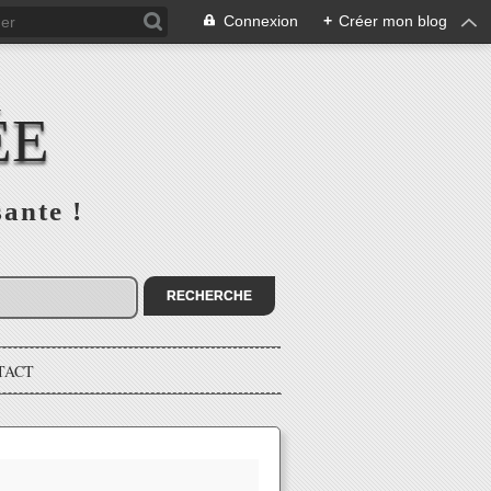
Connexion
+
Créer mon blog
ÉE
sante !
TACT