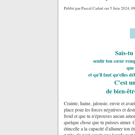
Publié par Pascal Cadart sur 5 Juin 2024, 
Sais-tu
sentir ton cœur rempl
que 
et qu'il faut qu'elles d
C'est u
de bien-être
Crainte, haine, jalousie, envie et avari
place pour les forces négatives et des
froid et que tu n'éprouves aucun amou
quelque chose que tu puisses aimer. Ce
étincelle a la capacité d'allumer ton ê
petite clé peut ouvrir une lourde por