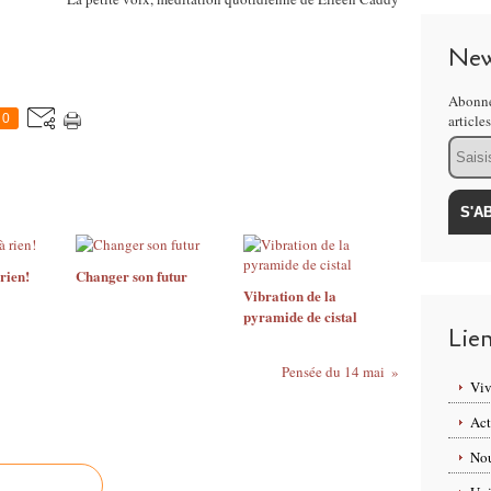
New
Abonne
0
article
Email
 rien!
Changer son futur
Vibration de la
pyramide de cistal
Lie
Pensée du 14 mai
Viv
Act
Nou