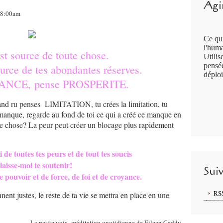
Agir
 08:00am
Ce qui
l'huma
st source de toute chose.
Utilis
pensée
urce de tes abondantes réserves.
déploi
ANCE, pense PROSPERITE.
d ru penses LIMITATION, tu crées la limitation, tu
n manque, regarde au fond de toi ce qui a créé ce manque en
e chose? La peur peut créer un blocage plus rapidement
de toutes tes peurs et de tout tes soucis
 laisse-moi te soutenir!
Sui
 pouvoir et de force, de foi et de croyance.
RS
nent justes, le reste de ta vie se mettra en place en une
La petite voix, méditation quotidienne de Eileen Caddy