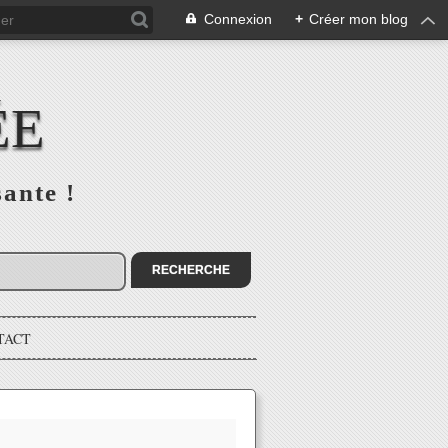
Connexion
+
Créer mon blog
ÉE
sante !
TACT