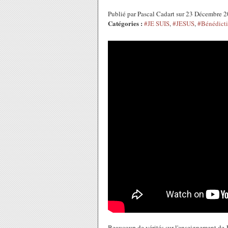
Publié par Pascal Cadart sur 23 Décembre 
Catégories :
#JE SUIS
,
#JESUS
,
#Bénédict
Beaucoup de vérités sur l'enseignement de 