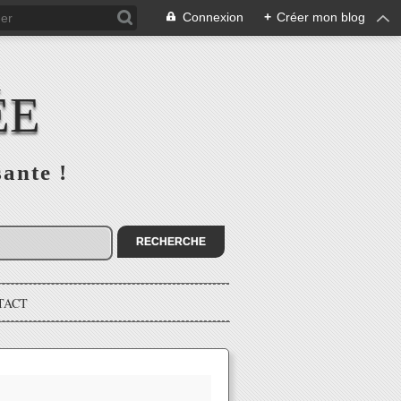
Connexion
+
Créer mon blog
ÉE
sante !
TACT