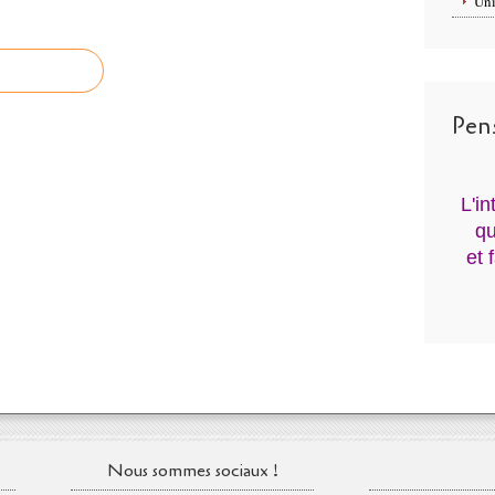
Uni
Pen
L'i
qu
et 
Nous sommes sociaux !