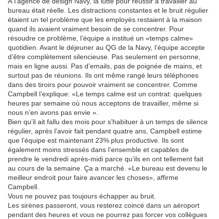
À l’agence de design Navy, la lutte pour réussir à travailler au
bureau était réelle. Les distractions constantes et le bruit régulier
étaient un tel problème que les employés restaient à la maison
quand ils avaient vraiment besoin de se concentrer. Pour
résoudre ce problème, l’équipe a institué un «temps calme»
quotidien. Avant le déjeuner au QG de la Navy, l’équipe accepte
d’être complètement silencieuse. Pas seulement en personne,
mais en ligne aussi. Pas d’emails, pas de poignée de mains, et
surtout pas de réunions. Ils ont même rangé leurs téléphones
dans des tiroirs pour pouvoir vraiment se concentrer. Comme
Campbell l’explique: «Le temps calme est un contrat: quelques
heures par semaine où nous acceptons de travailler, même si
nous n’en avons pas envie ».
Bien qu’il ait fallu des mois pour s’habituer à un temps de silence
régulier, après l’avoir fait pendant quatre ans, Campbell estime
que l’équipe est maintenant 23% plus productive. Ils sont
également moins stressés dans l’ensemble et capables de
prendre le vendredi après-midi parce qu’ils en ont tellement fait
au cours de la semaine. Ça a marché. «Le bureau est devenu le
meilleur endroit pour faire avancer les choses», affirme
Campbell.
Vous ne pouvez pas toujours échapper au bruit.
Les sirènes passeront, vous resterez coincé dans un aéroport
pendant des heures et vous ne pourrez pas forcer vos collègues