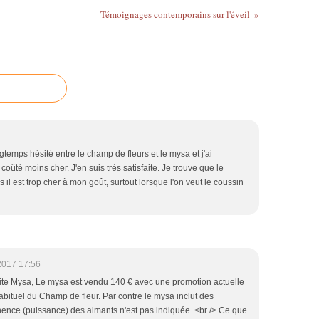
Témoignages contemporains sur l'éveil
ngtemps hésité entre le champ de fleurs et le mysa et j'ai
coûté moins cher. J'en suis très satisfaite. Je trouve que le
 il est trop cher à mon goût, surtout lorsque l'on veut le coussin
2017 17:56
e site Mysa, Le mysa est vendu 140 € avec une promotion actuelle
 habituel du Champ de fleur. Par contre le mysa inclut des
ence (puissance) des aimants n'est pas indiquée. <br /> Ce que