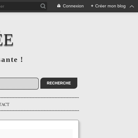
Connexion
+
Créer mon blog
ÉE
sante !
TACT