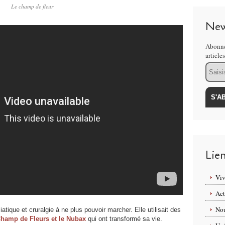
Le champ de fleur
New
Abonne
article
Email
Lie
Viv
Act
Nou
iatique et cruralgie à ne plus pouvoir marcher. Elle utilisait des
hamp de Fleurs et le Nubax
qui ont transformé sa vie.