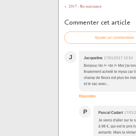
2017 - Re-naissance
Commenter cet article
Ajouter un commentaire
J
Jacqueline
17/01/2017 10:54
Bonjour,<br /> <br /> Moi j'ai lo
finalement acheté le mysa car il 
champ de fleurs est plus bo mais
et le sac avec...
Répondre
P
Pascal Cadart
17/01/
Je viens d'aller sur l
à 98 €, qui est le prix
aimants. Mais la réman