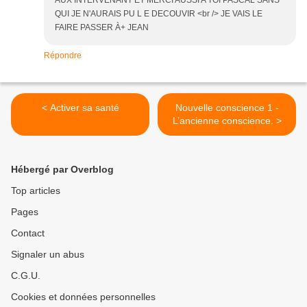
AUX INTERVENANT ET MERCI AUSSI A TOI PASCAL SANS
QUI JE N'AURAIS PU L E DECOUVIR <br /> JE VAIS LE
FAIRE PASSER À+ JEAN
Répondre
< Activer sa santé
Nouvelle conscience 1 -
L’ancienne conscience. >
Hébergé par Overblog
Top articles
Pages
Contact
Signaler un abus
C.G.U.
Cookies et données personnelles