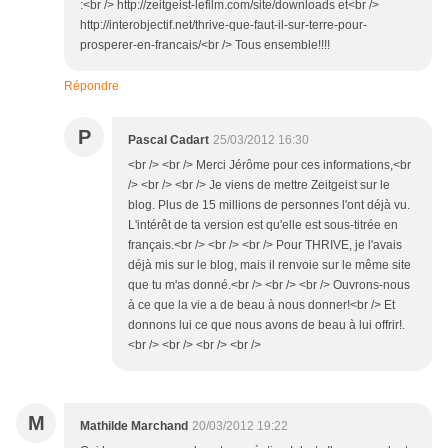
:<br /> http://zeitgeist-lefilm.com/site/downloads et<br />
http://interobjectif.net/thrive-que-faut-il-sur-terre-pour-
prosperer-en-francais/<br /> Tous ensemble!!!!
Répondre
P
Pascal Cadart
25/03/2012 16:30
<br /> <br /> Merci Jérôme pour ces informations,<br
/> <br /> <br /> Je viens de mettre Zeitgeist sur le
blog. Plus de 15 millions de personnes l'ont déjà vu.
L'intérêt de ta version est qu'elle est sous-titrée en
français.<br /> <br /> <br /> Pour THRIVE, je l'avais
déjà mis sur le blog, mais il renvoie sur le même site
que tu m'as donné.<br /> <br /> <br /> Ouvrons-nous
à ce que la vie a de beau à nous donner!<br /> Et
donnons lui ce que nous avons de beau à lui offrir!.
<br /> <br /> <br /> <br />
M
Mathilde Marchand
20/03/2012 19:22