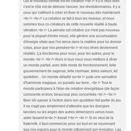
Oui le nouveau monde est en création !<br /> Il y a ceux dont
c'est le rôle est de détruire l'ancien, les révolutionnaires. Il y a
ceux qui s'atèlent à créer et rêver le nouveau dès maintenant.
<br /> <br /> La création se fait à tous les niveaux, et nous
sommes tous co-créateurs de cette nouvelle réalité à haute
vibration.<br /> La pensée est créative (ce n'est pas nouveau
pour la plupart d'entre nous), elle génère une accumulation
d'énergie vitale que l'on lance dans la matière pour lui donner
corps, pour que nos pensées<br /> et nos rêves deviennent
réalités. Ça fonctionne pour nous, pour les autres, pour le
monde.<br /> <br /> Alors si tous nous nous mettons à rêver
un monde parfait, avec telle mode de fonctionnement, telle
gouvernement de sagesse, telle monnaie, telles valeurs, tel
quotidien... Un monde détaillé ou<br /> juste une sensation
d'harmonie magique, un paradis sur terre...<br /> Tout le
monde participera à l'élan de création énergétique (de façon
consciente et donc beaucoup plus concentrée.<br /> <br />
Bien sûr passer à l'action dans son quotidien fait partie du jeu.
Il ne s'agit pas simplement d'attendre que les énergies
lancées ou les anges des autres dimensions venus nous
aider fassent le<br /> travail !<br /> <br /> Si on veut de la
fraternité, il faut commencer pour soi tout en se souvenant
que nos espoirs pour le monde influencent son évolution. Les