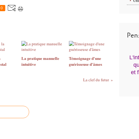
Uni
0
Pen
L'i
a
La pratique manuelle
Témoignage d'une
stal
intuitive
guérisseuse d'âmes
qu
et 
La clef du futur