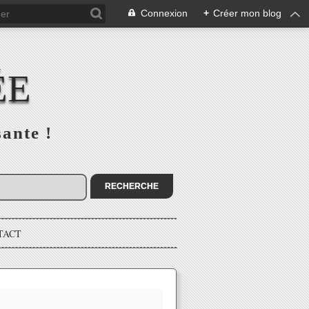
Connexion
+
Créer mon blog
ÉE
sante !
TACT