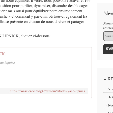
e notre équilibre. Il vibre, nous pouvons l’activer et 144
position pour purifier, dynamiser, dissoudre des blocages
guérir mais aussi pour équilibrer notre environnement.
New
che » et comment y parvenir, où trouver également les
lleuse présente en chacun de nous, à vivre et partager
Abonne
article
Email
N LIPNICK, cliquez ci-dessous:
ICK
ann Lipnick
Lie
Viv
https://conscience.blog4ever.com/articles/yann-lipnick
Act
Nou