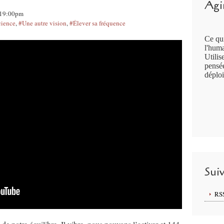
Agir
, 19:00pm
cience
,
#Une autre vision
,
#Élever sa fréquence
Ce qui
l'huma
Utilis
pensée
déploi
Sui
RS