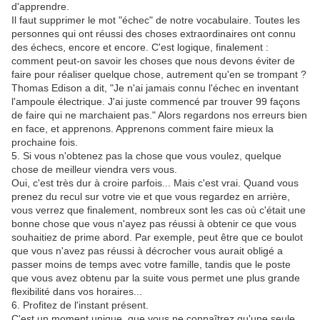
d'apprendre.
Il faut supprimer le mot "échec" de notre vocabulaire. Toutes les
personnes qui ont réussi des choses extraordinaires ont connu
des échecs, encore et encore. C'est logique, finalement :
comment peut-on savoir les choses que nous devons éviter de
faire pour réaliser quelque chose, autrement qu'en se trompant ?
Thomas Edison a dit, "Je n'ai jamais connu l'échec en inventant
l'ampoule électrique. J'ai juste commencé par trouver 99 façons
de faire qui ne marchaient pas." Alors regardons nos erreurs bien
en face, et apprenons. Apprenons comment faire mieux la
prochaine fois.
5. Si vous n'obtenez pas la chose que vous voulez, quelque
chose de meilleur viendra vers vous.
Oui, c'est très dur à croire parfois... Mais c'est vrai. Quand vous
prenez du recul sur votre vie et que vous regardez en arrière,
vous verrez que finalement, nombreux sont les cas où c'était une
bonne chose que vous n'ayez pas réussi à obtenir ce que vous
souhaitiez de prime abord. Par exemple, peut être que ce boulot
que vous n'avez pas réussi à décrocher vous aurait obligé a
passer moins de temps avec votre famille, tandis que le poste
que vous avez obtenu par la suite vous permet une plus grande
flexibilité dans vos horaires...
6. Profitez de l'instant présent.
C'est un moment unique, que vous ne connaîtrez qu'une seule