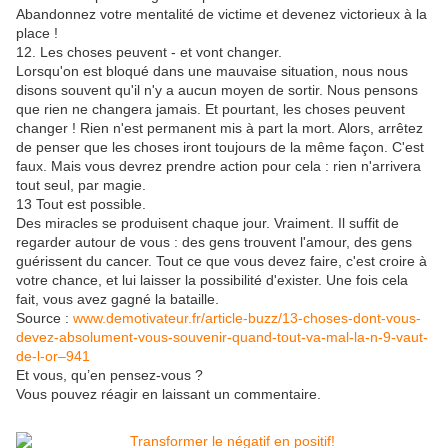
Abandonnez votre mentalité de victime et devenez victorieux à la
place !
12. Les choses peuvent - et vont changer.
Lorsqu'on est bloqué dans une mauvaise situation, nous nous
disons souvent qu'il n'y a aucun moyen de sortir. Nous pensons
que rien ne changera jamais. Et pourtant, les choses peuvent
changer ! Rien n'est permanent mis à part la mort. Alors, arrêtez
de penser que les choses iront toujours de la même façon. C'est
faux. Mais vous devrez prendre action pour cela : rien n'arrivera
tout seul, par magie.
13 Tout est possible.
Des miracles se produisent chaque jour. Vraiment. Il suffit de
regarder autour de vous : des gens trouvent l'amour, des gens
guérissent du cancer. Tout ce que vous devez faire, c'est croire à
votre chance, et lui laisser la possibilité d'exister. Une fois cela
fait, vous avez gagné la bataille.
Source :
www.demotivateur.fr/article-buzz/13-choses-dont-vous-
devez-absolument-vous-souvenir-quand-tout-va-mal-la-n-9-vaut-
de-l-or–941
Et vous, qu’en pensez-vous ?
Vous pouvez réagir en laissant un commentaire.