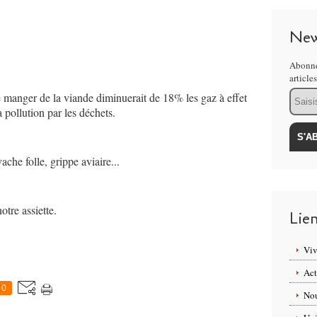
New
Abonne
article
Email
de manger de la viande diminuerait de 18% les gaz à effet
 pollution par les déchets.
che folle, grippe aviaire...
re assiette.
Lie
Viv
Act
0
Nou