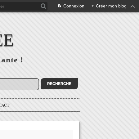
Connexion
+
Créer mon blog
ÉE
sante !
TACT