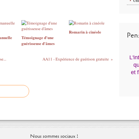
Uni
Romarin à cinéole
Pen
anuelle
Témoignage d'une
guérisseuse d'âmes
L'i
e...
AA11 - Expérience de guérison gratuite
qu
et 
Nous sommes sociaux !