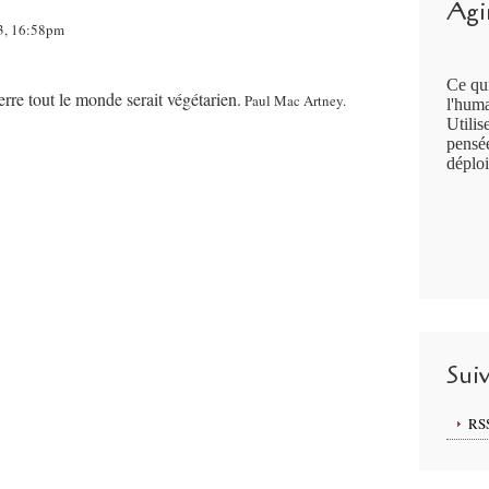
Agir
13, 16:58pm
Ce qui
erre tout le monde serait végétarien.
Paul Mac Artney.
l'huma
Utilis
pensée
déploi
Sui
RS