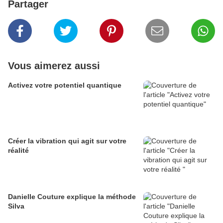
Partager
Vous aimerez aussi
Activez votre potentiel quantique
Créer la vibration qui agit sur votre
réalité
Danielle Couture explique la méthode
Silva