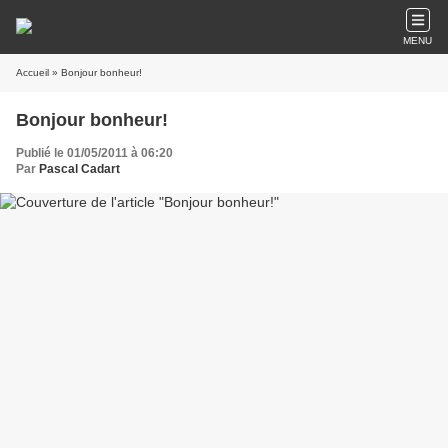
MENU
Accueil
» Bonjour bonheur!
Bonjour bonheur!
Publié le 01/05/2011 à 06:20
Par
Pascal Cadart