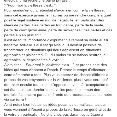
effectuant ma recherche par la phrase :
* "Pour moi la vieillesse c'est...".
Pour quelqu'un qui prétendait n'avoir rien contre la vieillesse,
sans cet exercice jamais je n'aurais pu me rendre compte à quel
point le sujet soulève en moi de négativité, en particulier des
idées de pertes. Des pertes en tout genre, perte de la santé,
perte de ceux qu'on aime, perte du sex-appeal, des pertes et des
pertes à n'en plus finir.
Il est de toute importance d'exprimer clairement sa vérité aussi
négative soit-elle. Ce n'est qu'ainsi qu'il devient possible de
transformer les situations qui nous déplaisent en situations
agréables et plaisantes. Ou du moins en situations neutres, ni
agréables, ni déplaisantes à vivre.
Alors dites :
"Pour moi la vieillesse c'est..."
, et prenez note des
idées qui vous viennent à l'esprit. Prenez le temps d'effectuer
cette démarche à fond. Plus vous noterez de choses difficiles à
propos de vos croyances sur la vieillesse, plus il vous sera aisé
de traiter ensuite tout ce qui s'oppose en vous à l'acceptation de
cet état, qui, aux dernières nouvelles pour le commun des
mortels, fait encore partie inhérente du processus actuel de notre
vie sur terre !
Ainsi notez bien toutes les idées pesantes et malfaisantes qui
vous viennent à l'esprit à propos de la vieillesse en général et de
la votre en particulier. Ne cherchez pas durant cette étape à