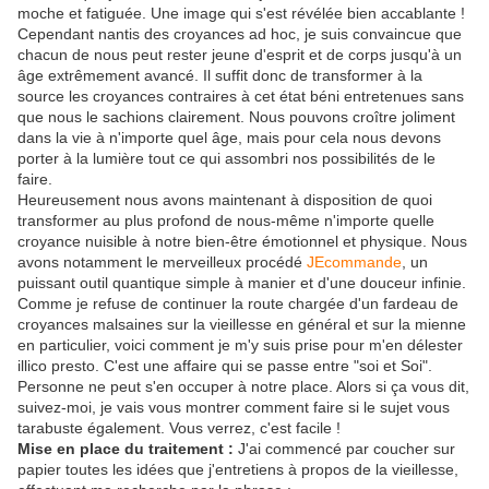
moche et fatiguée. Une image qui s'est révélée bien accablante !
Cependant nantis des croyances ad hoc, je suis convaincue que
chacun de nous peut rester jeune d'esprit et de corps jusqu'à un
âge extrêmement avancé. Il suffit donc de transformer à la
source les croyances contraires à cet état béni entretenues sans
que nous le sachions clairement. Nous pouvons croître joliment
dans la vie à n'importe quel âge, mais pour cela nous devons
porter à la lumière tout ce qui assombri nos possibilités de le
faire.
Heureusement nous avons maintenant à disposition de quoi
transformer au plus profond de nous-même n'importe quelle
croyance nuisible à notre bien-être émotionnel et physique. Nous
avons notamment le merveilleux procédé
JEcommande
, un
puissant outil quantique simple à manier et d'une douceur infinie.
Comme je refuse de continuer la route chargée d'un fardeau de
croyances malsaines sur la vieillesse en général et sur la mienne
en particulier, voici comment je m'y suis prise pour m'en délester
illico presto. C'est une affaire qui se passe entre "soi et Soi".
Personne ne peut s'en occuper à notre place. Alors si ça vous dit,
suivez-moi, je vais vous montrer comment faire si le sujet vous
tarabuste également. Vous verrez, c'est facile !
Mise en place du traitement :
J'ai commencé par coucher sur
papier toutes les idées que j'entretiens à propos de la vieillesse,