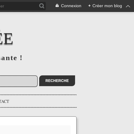
Connexion
+
Créer mon blog
ÉE
sante !
TACT