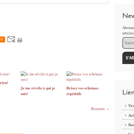
New
Abonne
article
Email
0
 rien!
Je me révèle à qui je
Brisez vos schémas
Lie
suis!
répétitifs
Viv
Renaitre
Act
Nou