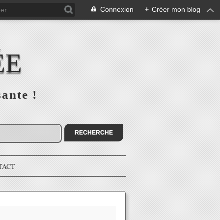
Connexion
+
Créer mon blog
ÉE
sante !
TACT