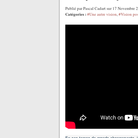
Publié par Pascal Cadart sur 17 Novembre
Catégories :
#Une autre vision
,
#Vision pos
En ces temps de grands changements, il 