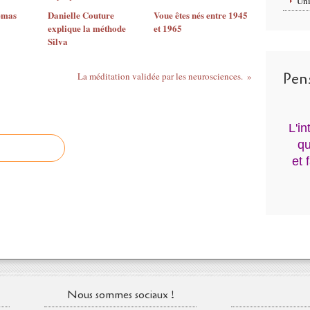
Uni
émas
Danielle Couture
Voue êtes nés entre 1945
explique la méthode
et 1965
Silva
Pen
La méditation validée par les neurosciences.
L'i
qu
et 
Nous sommes sociaux !