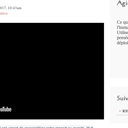
Agir
 2017, 10:43am
itive
Ce qui
l'huma
Utilis
pensée
déploi
Sui
RS
est urgent de reconsidérer notre rapport au monde. Huit