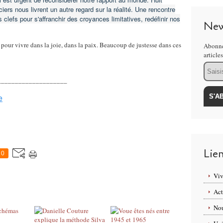
ers nous livrent un autre regard sur la réalité. Une rencontre
 clefs pour s'affranchir des croyances limitatives, redéfinir nos
New
our vivre dans la joie, dans la paix. Beaucoup de justesse dans ces
Abonne
article
Email
____________________
e
Lie
0
Viv
Act
Nou