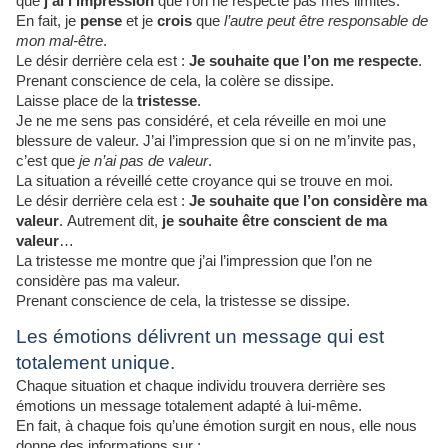
que
j’ai l’impression
que l’on ne respecte pas mes limites.
En fait, je
pense
et je
crois
que
l’autre peut être responsable de
mon mal-être
.
Le désir derrière cela est :
Je souhaite que l’on me respecte
.
Prenant conscience de cela, la colère se dissipe.
Laisse place de la
tristesse
.
Je ne me sens pas considéré, et cela réveille en moi une
blessure de valeur. J’ai l’impression que si on ne m’invite pas,
c’est que
je n’ai pas de valeur
.
La situation a réveillé cette croyance qui se trouve en moi.
Le désir derrière cela est :
Je souhaite que l’on considère ma
valeur
. Autrement dit,
je souhaite être conscient de ma
valeur
…
La tristesse me montre que j’ai l’impression que l’on ne
considère pas ma valeur.
Prenant conscience de cela, la tristesse se dissipe.
Les émotions délivrent un message qui est
totalement unique.
Chaque situation et chaque individu trouvera derrière ses
émotions un message totalement adapté à lui-même.
En fait, à chaque fois qu’une émotion surgit en nous, elle nous
donne des informations sur :