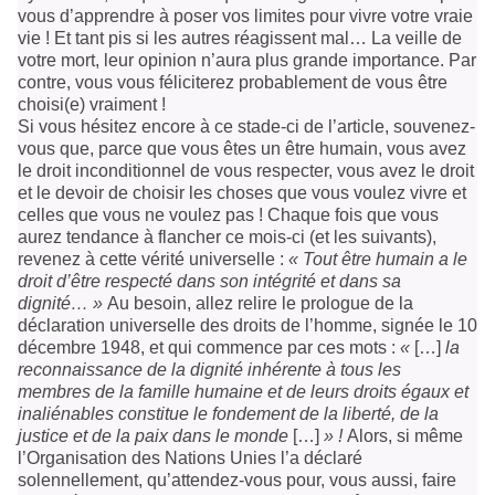
vous d’apprendre à poser vos limites pour vivre votre vraie
vie ! Et tant pis si les autres réagissent mal… La veille de
votre mort, leur opinion n’aura plus grande importance. Par
contre, vous vous féliciterez probablement de vous être
choisi(e) vraiment !
Si vous hésitez encore à ce stade-ci de l’article, souvenez-
vous que, parce que vous êtes un être humain, vous avez
le droit inconditionnel de vous respecter, vous avez le droit
et le devoir de choisir les choses que vous voulez vivre et
celles que vous ne voulez pas ! Chaque fois que vous
aurez tendance à flancher ce mois-ci (et les suivants),
revenez à cette vérité universelle :
« Tout être humain a le
droit d’être respecté dans son intégrité et dans sa
dignité… »
Au besoin, allez relire le prologue de la
déclaration universelle des droits de l’homme, signée le 10
décembre 1948, et qui commence par ces mots :
«
[…]
la
reconnaissance de la dignité inhérente à tous les
membres de la famille humaine et de leurs droits égaux et
inaliénables constitue le fondement de la liberté, de la
justice et de la paix dans le monde
[…]
» !
Alors, si même
l’Organisation des Nations Unies l’a déclaré
solennellement, qu’attendez-vous pour, vous aussi, faire