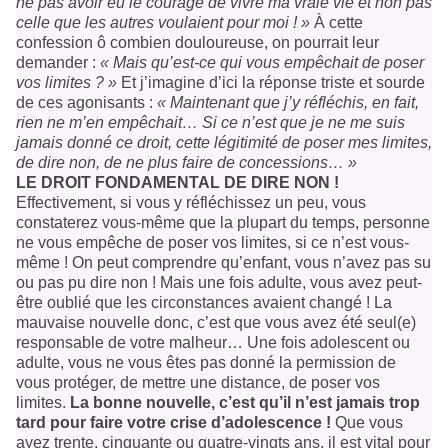
ne pas avoir eu le courage de vivre ma vraie vie et non pas
celle que les autres voulaient pour moi ! »
À cette
confession ô combien douloureuse, on pourrait leur
demander :
« Mais qu’est-ce qui vous empêchait de poser
vos limites ? »
Et j’imagine d’ici la réponse triste et sourde
de ces agonisants :
« Maintenant que j’y réfléchis, en fait,
rien ne m’en empêchait… Si ce n’est que je ne me suis
jamais donné ce droit, cette légitimité de poser mes limites,
de dire non, de ne plus faire de concessions… »
LE DROIT FONDAMENTAL DE DIRE NON !
Effectivement, si vous y réfléchissez un peu, vous
constaterez vous-même que la plupart du temps, personne
ne vous empêche de poser vos limites, si ce n’est vous-
même ! On peut comprendre qu’enfant, vous n’avez pas su
ou pas pu dire non ! Mais une fois adulte, vous avez peut-
être oublié que les circonstances avaient changé ! La
mauvaise nouvelle donc, c’est que vous avez été seul(e)
responsable de votre malheur… Une fois adolescent ou
adulte, vous ne vous êtes pas donné la permission de
vous protéger, de mettre une distance, de poser vos
limites.
La bonne nouvelle, c’est qu’il n’est jamais trop
tard pour faire votre crise d’adolescence !
Que vous
ayez trente, cinquante ou quatre-vingts ans, il est vital pour