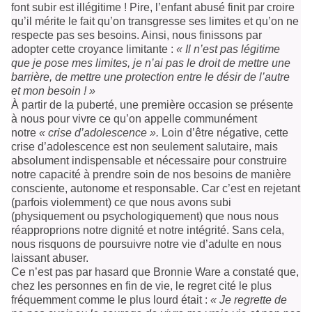
font subir est illégitime ! Pire, l’enfant abusé finit par croire
qu’il mérite le fait qu’on transgresse ses limites et qu’on ne
respecte pas ses besoins. Ainsi, nous finissons par
adopter cette croyance limitante :
« Il n’est pas légitime
que je pose mes limites, je n’ai pas le droit de mettre une
barrière, de mettre une protection entre le désir de l’autre
et mon besoin ! »
À partir de la puberté, une première occasion se présente
à nous pour vivre ce qu’on appelle communément
notre
« crise d’adolescence ».
Loin d’être négative, cette
crise d’adolescence est non seulement salutaire, mais
absolument indispensable et nécessaire pour construire
notre capacité à prendre soin de nos besoins de manière
consciente, autonome et responsable. Car c’est en rejetant
(parfois violemment) ce que nous avons subi
(physiquement ou psychologiquement) que nous nous
réapproprions notre dignité et notre intégrité. Sans cela,
nous risquons de poursuivre notre vie d’adulte en nous
laissant abuser.
Ce n’est pas par hasard que Bronnie Ware
a constaté que,
chez les personnes en fin de vie, le regret cité le plus
fréquemment comme le plus lourd était :
« Je regrette de